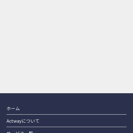
電話で相談する
0797-78-8110
受付時間：平日10:00～18:00
メールで相談する
ZOOM相談も実施中です！
24時間受付！
ホーム
Actwayについて