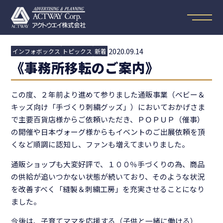
2020.09.14
インフォボックス
トピックス
新着
《事務所移転のご案内》
この度、２年前より進めて参りました通販事業（ベビー＆
キッズ向け「手づくり刺繍グッズ」）においておかげさま
で主要百貨店様からご依頼いただき、ＰＯＰＵＰ（催事）
の開催や日本ヴォーグ様からもイベントのご出展依頼を頂
くなど順調に認知し、ファンも増えてまいりました。
通販ショップも大変好評で、１００％手づくりの為、商品
の供給が追いつかない状態が続いており、そのような状況
を改善すべく「縫製＆刺繍工房」を充実させることになり
ました。
今後は、子育てママを応援する（子供と一緒に働ける）