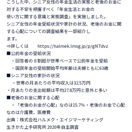
こうした中、シニア女性の年金生活の実態と老後のお金に
対する不安を把握すべく「年金生活とお金の
使い方に関する意識と実態調査」を実施しました。
シニア女性の年金受給状況や家計の状況、老後のお金に関
する心配についての調査結果を一部紹介し
ます。
⇒詳しくは https://halmek.lmsg.jp/p/gNTdvz
■公的年金の受給状況
・回答者の８割超が世帯ベースで公的年金を受給
・国民年金の受給開始平均年齢は夫婦ともに63歳
■シニア女性の家計の状況
・世帯の月あたりの平均収入は32.5万円
・月あたりの支出総額は平均27.8万円と意外と多い
■老後のお金に関する心配
・「老後のお金が心配」なのは15.7％・老後のお金で心配
なのは介護費、医療費
出典：株式会社ハルメク・エイジマーケティング
生きかた上手研究所 2020年自主調査