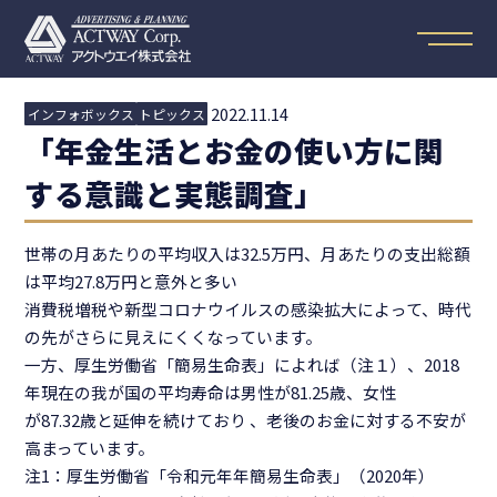
2022.11.14
インフォボックス
トピックス
「年金生活とお金の使い方に関
する意識と実態調査」
世帯の月あたりの平均収入は32.5万円、月あたりの支出総額
は平均27.8万円と意外と多い
消費税増税や新型コロナウイルスの感染拡大によって、時代
の先がさらに見えにくくなっています。
一方、厚生労働省「簡易生命表」によれば（注１）、2018
年現在の我が国の平均寿命は男性が81.25歳、女性
が87.32歳と延伸を続けており 、老後のお金に対する不安が
高まっています。
注1：厚生労働省「令和元年年簡易生命表」（2020年）